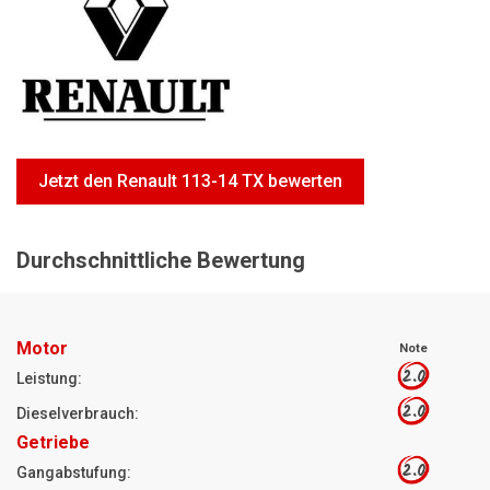
Motorsägen
Hoflader
Freischneider
Jetzt Bewerten
Jetzt den Renault 113-14 TX bewerten
Durchschnittliche Bewertung
Motor
Note
2.0
Leistung:
2.0
Dieselverbrauch:
Getriebe
2.0
Gangabstufung: