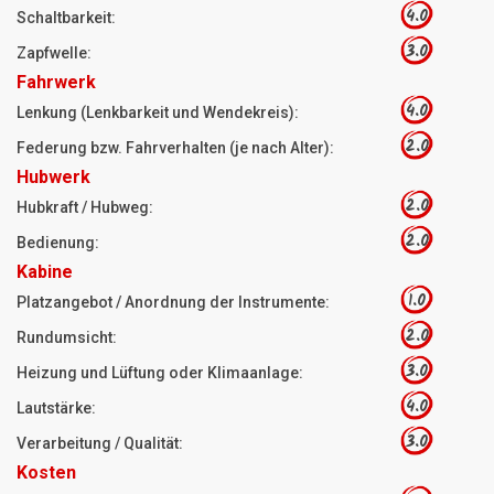
4.0
Schaltbarkeit:
3.0
Zapfwelle:
Fahrwerk
4.0
Lenkung (Lenkbarkeit und Wendekreis):
2.0
Federung bzw. Fahrverhalten (je nach Alter):
Hubwerk
2.0
Hubkraft / Hubweg:
2.0
Bedienung:
Kabine
1.0
Platzangebot / Anordnung der Instrumente:
2.0
Rundumsicht:
3.0
Heizung und Lüftung oder Klimaanlage:
4.0
Lautstärke:
3.0
Verarbeitung / Qualität:
Kosten