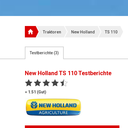
Traktoren
New Holland
TS 110
Testberichte (
3
)
New Holland TS 110
Testberichte
= 1.51 (Gut)