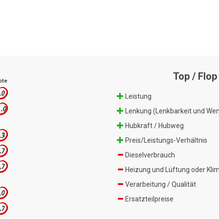
Top / Flop
ote
.0
Leistung
.0
Lenkung (Lenkbarkeit und Wen
Hubkraft / Hubweg
.3
Preis/Leistungs-Verhältnis
.7
Dieselverbrauch
.7
Heizung und Lüftung oder Kli
Verarbeitung / Qualität
.0
Ersatzteilpreise
.7