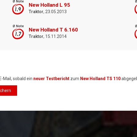
Ø Note
Ø
New Holland L 95
1.9
Traktor
, 23.05.2013
Ø Note
Ø
New Holland T 6.160
1.7
Traktor
, 15.11.2014
E-Mail, sobald ein
neuer Testbericht
zum
New Holland TS 110
abgegeb
ichern