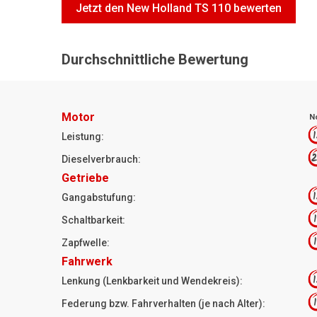
Jetzt den New Holland TS 110 bewerten
Durchschnittliche Bewertung
Motor
N
1
Leistung:
2
Dieselverbrauch:
Getriebe
1
Gangabstufung:
1
Schaltbarkeit:
1
Zapfwelle:
Fahrwerk
1
Lenkung (Lenkbarkeit und Wendekreis):
1
Federung bzw. Fahrverhalten (je nach Alter):