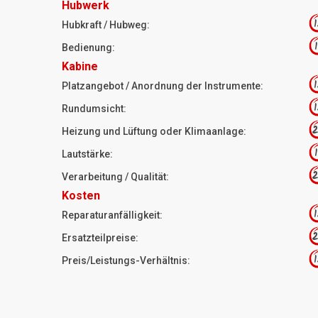
Hubwerk
1
Hubkraft / Hubweg:
1
Bedienung:
Kabine
1
Platzangebot / Anordnung der Instrumente:
1
Rundumsicht:
2
Heizung und Lüftung oder Klimaanlage:
1
Lautstärke:
2
Verarbeitung / Qualität:
Kosten
1
Reparaturanfälligkeit:
2
Ersatzteilpreise:
1
Preis/Leistungs-Verhältnis: