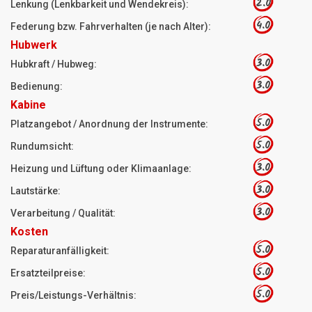
2.0
Lenkung (Lenkbarkeit und Wendekreis):
4.0
Federung bzw. Fahrverhalten (je nach Alter):
Hubwerk
3.0
Hubkraft / Hubweg:
3.0
Bedienung:
Kabine
5.0
Platzangebot / Anordnung der Instrumente:
5.0
Rundumsicht:
3.0
Heizung und Lüftung oder Klimaanlage:
3.0
Lautstärke:
3.0
Verarbeitung / Qualität:
Kosten
5.0
Reparaturanfälligkeit:
5.0
Ersatzteilpreise:
5.0
Preis/Leistungs-Verhältnis: