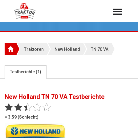
Home
Traktoren
Über 7.000 Testberichte
Traktoren
New Holland
TN 70 VA
Mähdrescher
Feldhäcksler
aus der Landwirtschaft
Testberichte (
1
)
Rundballenpressen
Großpackenpressen
New Holland TN 70 VA
Testberichte
Teleskoplader
Hoflader
= 3.59 (Schlecht)
Radlader
Rasentraktoren