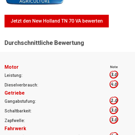
Motorsägen
Hoflader
Jetzt den New Holland TN 70 VA bewerten
Freischneider
Jetzt Bewerten
Durchschnittliche Bewertung
Motor
Note
3.0
Leistung:
4.0
Dieselverbrauch:
Getriebe
2.0
Gangabstufung:
3.0
Schaltbarkeit:
3.0
Zapfwelle:
Fahrwerk