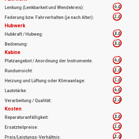
4.0
Lenkung (Lenkbarkeit und Wendekreis):
5.0
Federung bzw. Fahrverhalten (je nach Alter):
Hubwerk
3.0
Hubkraft / Hubweg:
3.0
Bedienung:
Kabine
4.0
Platzangebot / Anordnung der Instrumente:
2.0
Rundumsicht:
5.0
Heizung und Lüftung oder Klimaanlage:
4.0
Lautstärke:
2.0
Verarbeitung / Qualität:
Kosten
3.0
Reparaturanfälligkeit:
5.0
Ersatzteilpreise:
2.0
Preis/Leistungs-Verhältnis: