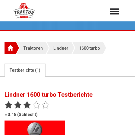
Home
Traktoren
Über 7.000 Testberichte
Traktoren
Lindner
1600 turbo
Mähdrescher
Feldhäcksler
aus der Landwirtschaft
Testberichte (
1
)
Rundballenpressen
Großpackenpressen
Lindner 1600 turbo
Testberichte
Teleskoplader
Hoflader
= 3.18 (Schlecht)
Radlader
Rasentraktoren