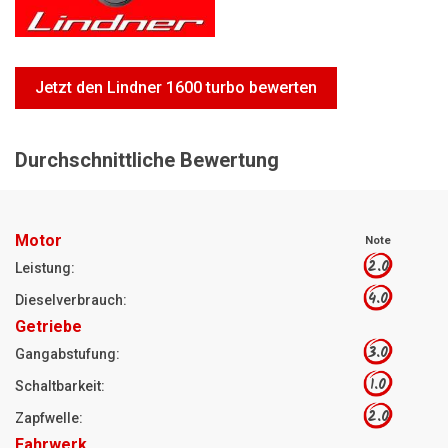
Motorsägen
Hoflader
Freischneider
Jetzt den Lindner 1600 turbo bewerten
Jetzt Bewerten
Durchschnittliche Bewertung
Motor
Note
2.0
Leistung:
4.0
Dieselverbrauch:
Getriebe
3.0
Gangabstufung:
1.0
Schaltbarkeit:
2.0
Zapfwelle:
Fahrwerk