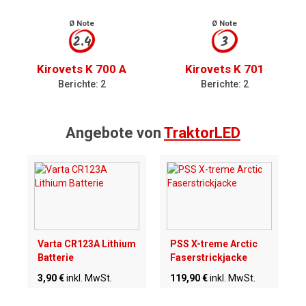
Ø Note
Ø Note
2.4
3
Kirovets K 700 A
Kirovets K 701
Berichte: 2
Berichte: 2
Angebote von
TraktorLED
Varta CR123A Lithium
PSS X-treme Arctic
Batterie
Faserstrickjacke
3,90 €
inkl. MwSt.
119,90 €
inkl. MwSt.