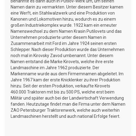
benannte es dann auch in Putilov-Werk um, um seinen
Namen darin zu vermarkten. Unter diesem Besitzer kamen
eine Werft, ein Stahlwalzwerk und eine Produktion von
Kanonen und Lokomotiven hinzu, wodurch es zu einem
großen Industriekomplex wurde. 1922 kam ein erneuter
Namenswechsel zu dem Namen Krasin Putilovets und das
Unternehmen produzierte unter diesem Namen in
Zusammenarbeit mit Ford im Jahre 1924 seinen ersten
Schlepper. Nach dieser Produktion wurde das Unternehmen
noch mal in Kirovsky Zavod umbenannt. Unter diesem
Namen entstand die Marke Kirovets, welche ihre erste
Landmaschine im Jahre 1962 produzierte. Der
Markenname wurde aus dem Firmemnamen abgeleitet. Im
Jahre 1967 kam der erste Knicklenker zu ihrer Produktion
hinzu. Seit der ersten Produktion, verkaufte Kirovets
460.000 Traktoren mit bis zu 500 PS, welche erst beim
Militär und später auch bei der Landwirtschaft Verwendung
fanden. Heutzutage findet man die Firma unter dem Namen
ZAO Petersburger Traktorenwerk, welche auch weiterhin
Landmaschinen herstellt und auch national Erfolge feiert.