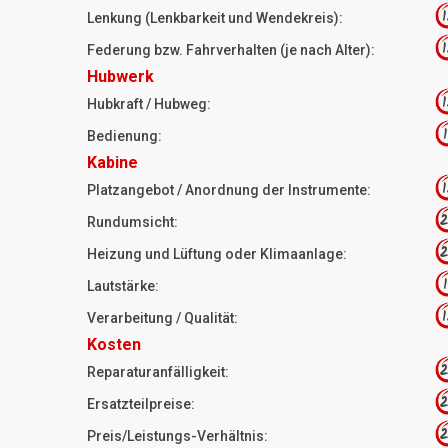
1
Lenkung (Lenkbarkeit und Wendekreis):
1
Federung bzw. Fahrverhalten (je nach Alter):
Hubwerk
1
Hubkraft / Hubweg:
1
Bedienung:
Kabine
1
Platzangebot / Anordnung der Instrumente:
2
Rundumsicht:
2
Heizung und Lüftung oder Klimaanlage:
1
Lautstärke:
1
Verarbeitung / Qualität:
Kosten
2
Reparaturanfälligkeit:
2
Ersatzteilpreise:
2
Preis/Leistungs-Verhältnis: