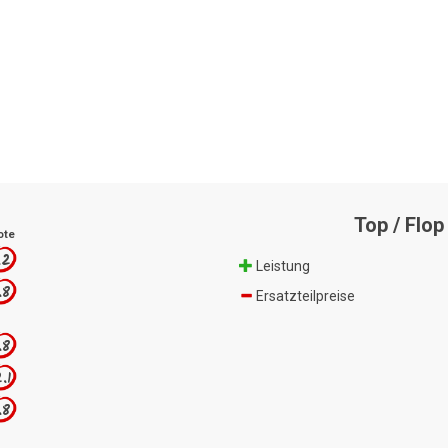
Top / Flop
ote
.2
Leistung
.8
Ersatzteilpreise
.8
.1
.8