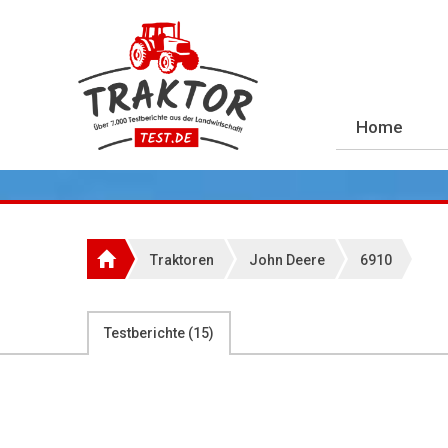
Home
Traktoren
John Deere
6910
Testberichte (
15
)