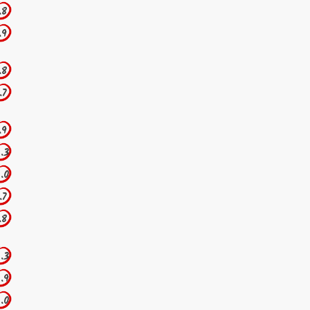
.8
.9
.8
.7
.9
.3
.0
.7
.8
.3
.9
.0