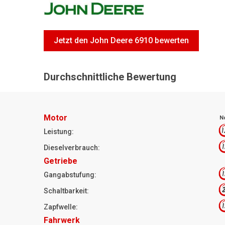
Jetzt den John Deere 6910 bewerten
Durchschnittliche Bewertung
Motor
N
1
Leistung:
1
Dieselverbrauch:
Getriebe
1
Gangabstufung:
2
Schaltbarkeit:
1
Zapfwelle:
Fahrwerk