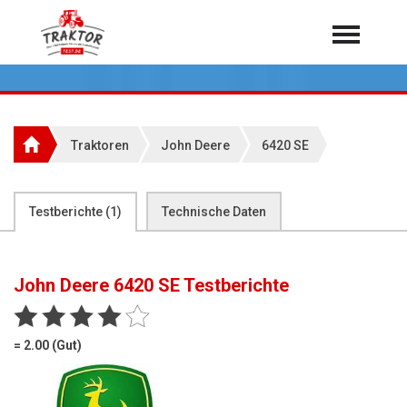
Home
Traktoren
Über 7.000 Testberichte
Traktoren
John Deere
6420 SE
Mähdrescher
Feldhäcksler
aus der Landwirtschaft
Testberichte (
1
)
Technische Daten
Rundballenpressen
Großpackenpressen
John Deere 6420 SE
Testberichte
Teleskoplader
Hoflader
= 2.00 (Gut)
Radlader
Rasentraktoren