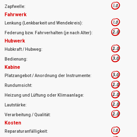
1.0
Zapfwelle:
Fahrwerk
1.0
Lenkung (Lenkbarkeit und Wendekreis):
2.0
Federung bzw. Fahrverhalten (je nach Alter):
Hubwerk
2.0
Hubkraft / Hubweg:
3.0
Bedienung:
Kabine
3.0
Platzangebot / Anordnung der Instrumente:
2.0
Rundumsicht:
2.0
Heizung und Lüftung oder Klimaanlage:
2.0
Lautstärke:
2.0
Verarbeitung / Qualität:
Kosten
1.0
Reparaturanfälligkeit: