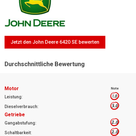
Motorsägen
Hoflader
Freischneider
Jetzt Bewerten
Jetzt den John Deere 6420 SE bewerten
Durchschnittliche Bewertung
Motor
Note
1.0
Leistung:
3.0
Dieselverbrauch:
Getriebe
2.0
Gangabstufung:
2.0
Schaltbarkeit: