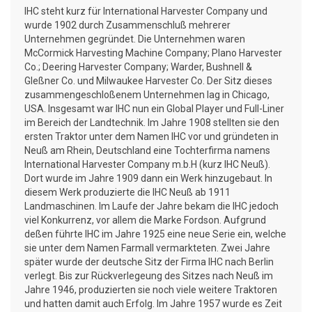
IHC steht kurz für International Harvester Company und
wurde 1902 durch Zusammenschluß mehrerer
Unternehmen gegründet. Die Unternehmen waren
McCormick Harvesting Machine Company; Plano Harvester
Co.; Deering Harvester Company; Warder, Bushnell &
Gleßner Co. und Milwaukee Harvester Co. Der Sitz dieses
zusammengeschloßenem Unternehmen lag in Chicago,
USA. Insgesamt war IHC nun ein Global Player und Full-Liner
im Bereich der Landtechnik. Im Jahre 1908 stellten sie den
ersten Traktor unter dem Namen IHC vor und gründeten in
Neuß am Rhein, Deutschland eine Tochterfirma namens
International Harvester Company m.b.H (kurz IHC Neuß).
Dort wurde im Jahre 1909 dann ein Werk hinzugebaut. In
diesem Werk produzierte die IHC Neuß ab 1911
Landmaschinen. Im Laufe der Jahre bekam die IHC jedoch
viel Konkurrenz, vor allem die Marke Fordson. Aufgrund
deßen führte IHC im Jahre 1925 eine neue Serie ein, welche
sie unter dem Namen Farmall vermarkteten. Zwei Jahre
später wurde der deutsche Sitz der Firma IHC nach Berlin
verlegt. Bis zur Rückverlegeung des Sitzes nach Neuß im
Jahre 1946, produzierten sie noch viele weitere Traktoren
und hatten damit auch Erfolg. Im Jahre 1957 wurde es Zeit