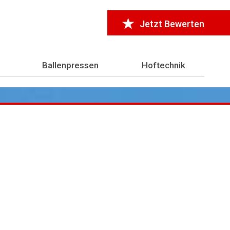
Jetzt Bewerten
Ballenpressen
Hoftechnik
r 7.000 Testberichte
aus der Landwirtschaft