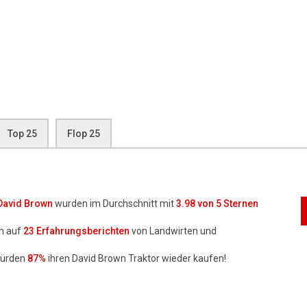
Top 25
Flop 25
David Brown
wurden im Durchschnitt mit
3.98
von 5 Sternen
n auf
23
Erfahrungsberichten
von Landwirten und
würden
87%
ihren David Brown Traktor wieder kaufen!