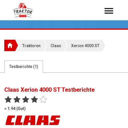
Home
Traktoren
Über 7.000 Testberichte
Traktoren
Claas
Xerion 4000 ST
Mähdrescher
Feldhäcksler
aus der Landwirtschaft
Testberichte (
1
)
Rundballenpressen
Großpackenpressen
Claas Xerion 4000 ST
Testberichte
Teleskoplader
Hoflader
= 1.94 (Gut)
Radlader
Rasentraktoren