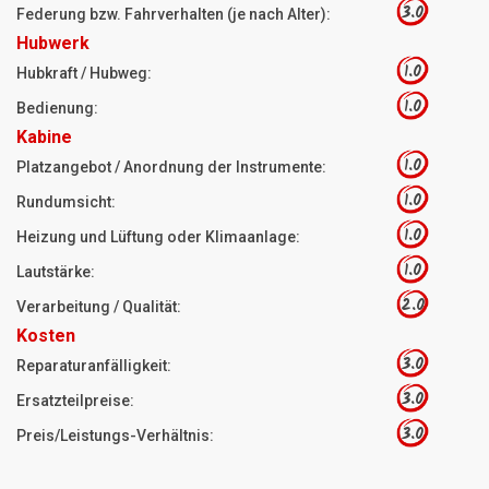
3.0
Federung bzw. Fahrverhalten (je nach Alter):
Hubwerk
1.0
Hubkraft / Hubweg:
1.0
Bedienung:
Kabine
1.0
Platzangebot / Anordnung der Instrumente:
1.0
Rundumsicht:
1.0
Heizung und Lüftung oder Klimaanlage:
1.0
Lautstärke:
2.0
Verarbeitung / Qualität:
Kosten
3.0
Reparaturanfälligkeit:
3.0
Ersatzteilpreise:
3.0
Preis/Leistungs-Verhältnis: