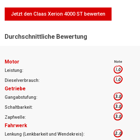
Motorsägen
Jetzt den Claas Xerion 4000 ST bewerten
Hoflader
Freischneider
Durchschnittliche Bewertung
Jetzt Bewerten
Motor
Note
1.0
Leistung:
1.0
Dieselverbrauch:
Getriebe
3.0
Gangabstufung:
3.0
Schaltbarkeit:
3.0
Zapfwelle:
Fahrwerk
2.0
Lenkung (Lenkbarkeit und Wendekreis):