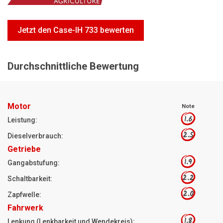
Motorsägen
Hoflader
Jetzt den Case-IH 733 bewerten
Freischneider
Jetzt Bewerten
Durchschnittliche Bewertung
Motor
Note
1.6
Leistung:
2.5
Dieselverbrauch:
Getriebe
1.9
Gangabstufung:
2.2
Schaltbarkeit:
2.0
Zapfwelle:
Fahrwerk
1.8
Lenkung (Lenkbarkeit und Wendekreis):