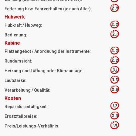
2.9
Federung bzw. Fahrverhalten (je nach Alter):
Hubwerk
2.2
Hubkraft / Hubweg:
2.1
Bedienung:
Kabine
2.2
Platzangebot / Anordnung der Instrumente:
2.2
Rundumsicht:
3.1
Heizung und Lüftung oder Klimaanlage:
3.3
Lautstärke:
2.0
Verarbeitung / Qualität:
Kosten
1.7
Reparaturanfälligkeit:
2.3
Ersatzteilpreise:
1.9
Preis/Leistungs-Verhältnis: