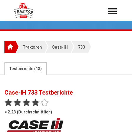
Home
Traktoren
Über 7.000 Testberichte
Traktoren
Case-IH
733
Mähdrescher
Feldhäcksler
aus der Landwirtschaft
Testberichte (
13
)
Rundballenpressen
Großpackenpressen
Case-IH 733
Testberichte
Teleskoplader
Hoflader
= 2.23 (Durchschnittlich)
Radlader
Rasentraktoren