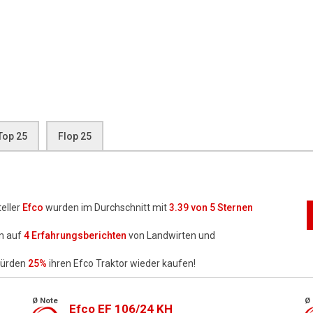
Top 25
Flop 25
eller
Efco
wurden im Durchschnitt mit
3.39
von 5 Sternen
n auf
4
Erfahrungsberichten
von Landwirten und
würden
25%
ihren Efco Traktor wieder kaufen!
Ø Note
Ø 
Efco EF 106/24 KH