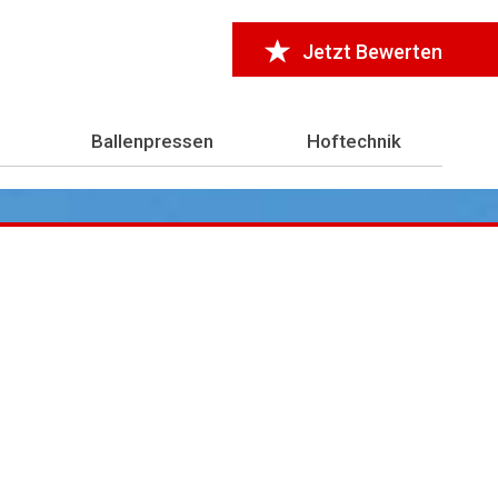
Jetzt Bewerten
Ballenpressen
Hoftechnik
r 7.000 Testberichte
aus der Landwirtschaft