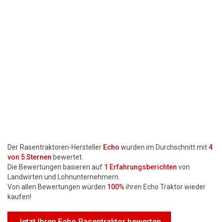
Motorsägen
Hoflader
Freischneider
Jetzt Bewerten
Der Rasentraktoren-Hersteller
Echo
wurden im Durchschnitt mit
4
von 5 Sternen
bewertet.
Die Bewertungen basieren auf
1
Erfahrungsberichten
von
Landwirten und Lohnunternehmern.
Von allen Bewertungen würden
100%
ihren Echo Traktor wieder
kaufen!
Jetzt Ihren Echo Rasentraktor bewerten