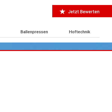
Jetzt Bewerten
Ballenpressen
Hoftechnik
r 7.000 Testberichte
aus der Landwirtschaft