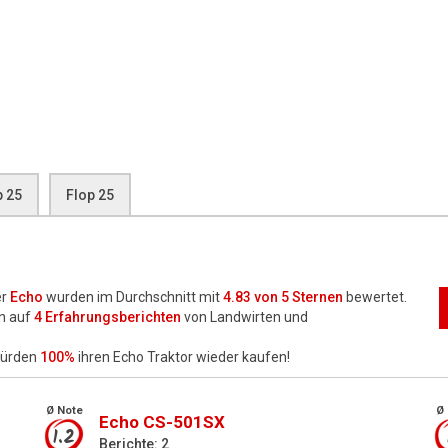
p 25
Flop 25
er
Echo
wurden im Durchschnitt mit
4.83
von 5 Sternen
bewertet.
n auf
4
Erfahrungsberichten
von Landwirten und
würden
100%
ihren Echo Traktor wieder kaufen!
Ø Note
Ø 
Echo CS-501SX
1.2
Berichte: 2