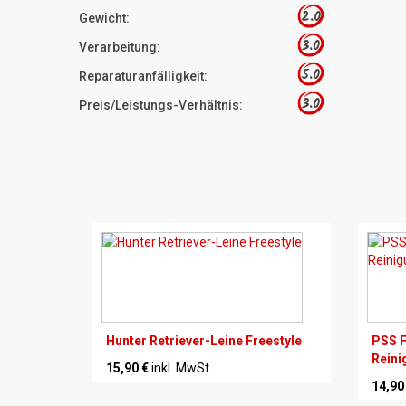
2.0
Gewicht:
3.0
Verarbeitung:
5.0
Reparaturanfälligkeit:
3.0
Preis/Leistungs-Verhältnis:
Hunter Retriever-Leine Freestyle
PSS F
Rein
15,90 €
inkl. MwSt.
14,90