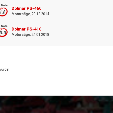
 Note
Dolmar PS-460
1.6
Motorsäge
, 20.12.2014
 Note
Dolmar PS-410
3.3
Motorsäge
, 24.01.2018
urde!