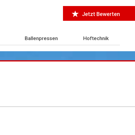
Jetzt Bewerten
Ballenpressen
Hoftechnik
r 7.000 Testberichte
aus der Landwirtschaft