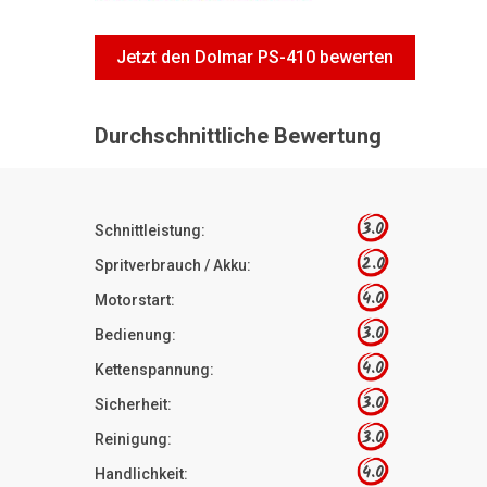
Jetzt den Dolmar PS-410 bewerten
Durchschnittliche Bewertung
3.0
Schnittleistung:
2.0
Spritverbrauch / Akku:
4.0
Motorstart:
3.0
Bedienung:
4.0
Kettenspannung:
3.0
Sicherheit:
3.0
Reinigung:
4.0
Handlichkeit: