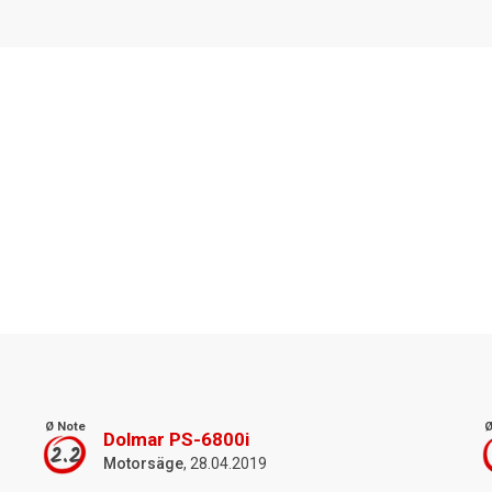
Ø Note
Ø
Dolmar PS-6800i
2.2
Motorsäge
, 28.04.2019