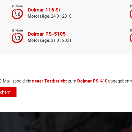
Ø Note
Ø
Dolmar 116 Si
1.6
Motorsäge
, 24.01.2018
Ø Note
Ø
Dolmar PS-5105
1.3
Motorsäge
, 31.01.2021
E-Mail, sobald ein
neuer Testbericht
zum
Dolmar PS-410
abgegeben w
ichern