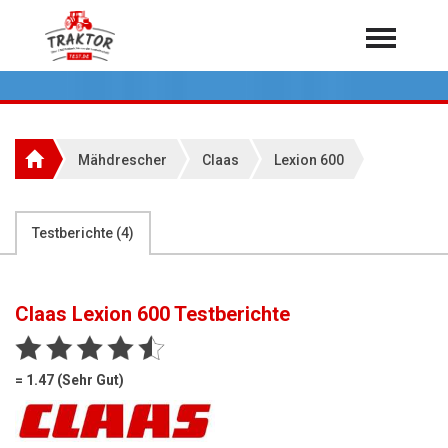
Home
Traktoren
Über 7.000 Testberichte
Mähdrescher
Claas
Lexion 600
Mähdrescher
Feldhäcksler
aus der Landwirtschaft
Testberichte (
4
)
Rundballenpressen
Großpackenpressen
Claas Lexion 600
Testberichte
Teleskoplader
Hoflader
= 1.47 (Sehr Gut)
Radlader
Rasentraktoren