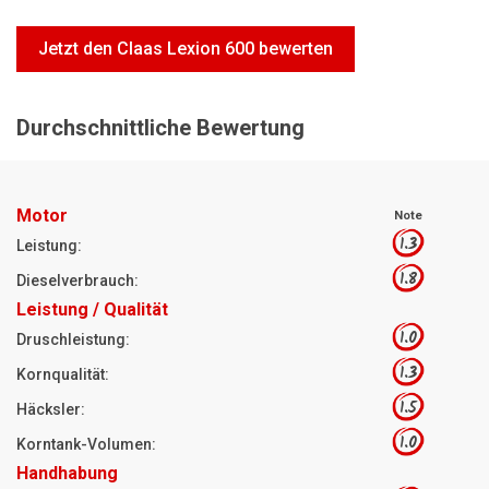
Motorsägen
Jetzt den Claas Lexion 600 bewerten
Hoflader
Freischneider
Durchschnittliche Bewertung
Jetzt Bewerten
Motor
Note
1.3
Leistung:
1.8
Dieselverbrauch:
Leistung / Qualität
1.0
Druschleistung:
1.3
Kornqualität:
1.5
Häcksler:
1.0
Korntank-Volumen:
Handhabung