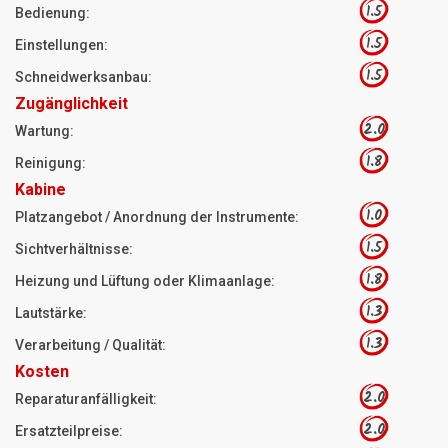
1.5
Bedienung:
1.5
Einstellungen:
1.5
Schneidwerksanbau:
Zugänglichkeit
2.0
Wartung:
1.8
Reinigung:
Kabine
1.0
Platzangebot / Anordnung der Instrumente:
1.5
Sichtverhältnisse:
1.8
Heizung und Lüftung oder Klimaanlage:
1.3
Lautstärke:
1.3
Verarbeitung / Qualität:
Kosten
2.0
Reparaturanfälligkeit:
2.0
Ersatzteilpreise: