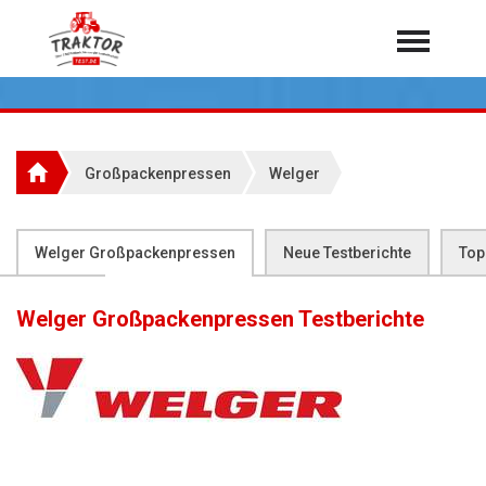
Home
Traktoren
Über 7.000 Testberichte
Großpackenpressen
Welger
Mähdrescher
Feldhäcksler
aus der Landwirtschaft
Welger Großpackenpressen
Neue Testberichte
Top
Rundballenpressen
Flop 25
Großpackenpressen
Welger Großpackenpressen
Testberichte
Teleskoplader
Hoflader
Radlader
Rasentraktoren