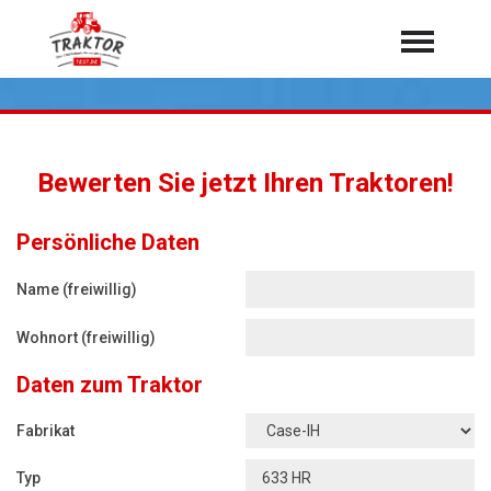
Home
Traktoren
Über 7.000 Testberichte
Bewerten Sie jetzt Ihren Traktoren!
Mähdrescher
Feldhäcksler
aus der Landwirtschaft
Persönliche Daten
Rundballenpressen
Name (freiwillig)
Großpackenpressen
Wohnort (freiwillig)
Teleskoplader
Daten zum Traktor
Hoflader
Radlader
Fabrikat
Rasentraktoren
Typ