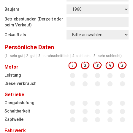
Motorsägen
Baujahr
Hoflader
Betriebsstunden (Derzeit oder
Freischneider
beim Verkauf)
Gekauft als
Jetzt Bewerten
Persönliche Daten
(1=sehr gut | 2=gut | 3=durchschnittlich | 4=schlecht | 5=sehr schlecht)
1
2
3
4
5
Motor
Leistung
Dieselverbrauch
Getriebe
Gangabstufung
Schaltbarkeit
Zapfwelle
Fahrwerk