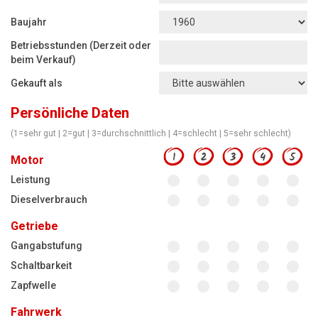
Motorsägen
Baujahr
Hoflader
Betriebsstunden (Derzeit oder
Freischneider
beim Verkauf)
Gekauft als
Jetzt Bewerten
Persönliche Daten
(1=sehr gut | 2=gut | 3=durchschnittlich | 4=schlecht | 5=sehr schlecht)
1
2
3
4
5
Motor
Leistung
Dieselverbrauch
Getriebe
Gangabstufung
Schaltbarkeit
Zapfwelle
Fahrwerk