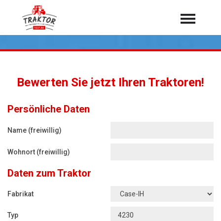
Home
Traktoren
Über 7.000 Testberichte
Bewerten Sie jetzt Ihren Traktoren!
Mähdrescher
Feldhäcksler
aus der Landwirtschaft
Persönliche Daten
Rundballenpressen
Name (freiwillig)
Großpackenpressen
Wohnort (freiwillig)
Teleskoplader
Daten zum Traktor
Hoflader
Radlader
Fabrikat
Rasentraktoren
Typ