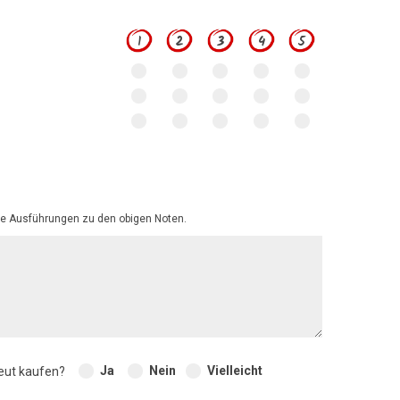
1
2
3
4
5
e Ausführungen zu den obigen Noten.
Ja
Nein
Vielleicht
eut kaufen?