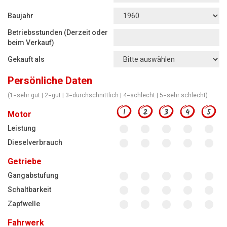
Motorsägen
Baujahr
Hoflader
Betriebsstunden (Derzeit oder
Freischneider
beim Verkauf)
Gekauft als
Jetzt Bewerten
Persönliche Daten
(1=sehr gut | 2=gut | 3=durchschnittlich | 4=schlecht | 5=sehr schlecht)
1
2
3
4
5
Motor
Leistung
Dieselverbrauch
Getriebe
Gangabstufung
Schaltbarkeit
Zapfwelle
Fahrwerk