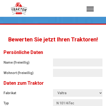
Home
Traktoren
Über 7.000 Testberichte
Bewerten Sie jetzt Ihren Traktoren!
Mähdrescher
Feldhäcksler
aus der Landwirtschaft
Persönliche Daten
Rundballenpressen
Name (freiwillig)
Großpackenpressen
Wohnort (freiwillig)
Teleskoplader
Daten zum Traktor
Hoflader
Radlader
Fabrikat
Rasentraktoren
Typ