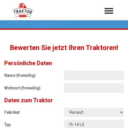
Home
Traktoren
Über 7.000 Testberichte
Bewerten Sie jetzt Ihren Traktoren!
Mähdrescher
Feldhäcksler
aus der Landwirtschaft
Persönliche Daten
Rundballenpressen
Name (freiwillig)
Großpackenpressen
Wohnort (freiwillig)
Teleskoplader
Daten zum Traktor
Hoflader
Radlader
Fabrikat
Rasentraktoren
Typ