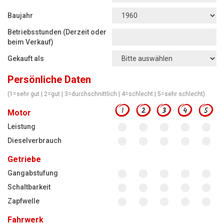
Motorsägen
Baujahr
Hoflader
Betriebsstunden (Derzeit oder
Freischneider
beim Verkauf)
Gekauft als
Jetzt Bewerten
Persönliche Daten
(1=sehr gut | 2=gut | 3=durchschnittlich | 4=schlecht | 5=sehr schlecht)
1
2
3
4
5
Motor
Leistung
Dieselverbrauch
Getriebe
Gangabstufung
Schaltbarkeit
Zapfwelle
Fahrwerk