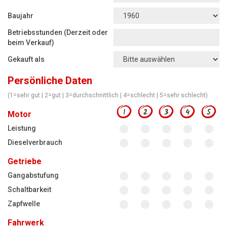
Motorsägen
Baujahr
Hoflader
Betriebsstunden (Derzeit oder
Freischneider
beim Verkauf)
Gekauft als
Jetzt Bewerten
Persönliche Daten
(1=sehr gut | 2=gut | 3=durchschnittlich | 4=schlecht | 5=sehr schlecht)
1
2
3
4
5
Motor
Leistung
Dieselverbrauch
Getriebe
Gangabstufung
Schaltbarkeit
Zapfwelle
Fahrwerk