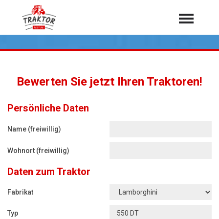
Home
Traktoren
Über 7.000 Testberichte
Bewerten Sie jetzt Ihren Traktoren!
Mähdrescher
Feldhäcksler
aus der Landwirtschaft
Persönliche Daten
Rundballenpressen
Name (freiwillig)
Großpackenpressen
Wohnort (freiwillig)
Teleskoplader
Daten zum Traktor
Hoflader
Radlader
Fabrikat
Rasentraktoren
Typ