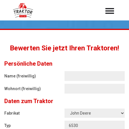
Home
Traktoren
Über 7.000 Testberichte
Bewerten Sie jetzt Ihren Traktoren!
Mähdrescher
Feldhäcksler
aus der Landwirtschaft
Persönliche Daten
Rundballenpressen
Name (freiwillig)
Großpackenpressen
Wohnort (freiwillig)
Teleskoplader
Daten zum Traktor
Hoflader
Radlader
Fabrikat
Rasentraktoren
Typ