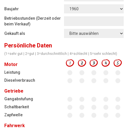
Motorsägen
Baujahr
Hoflader
Betriebsstunden (Derzeit oder
Freischneider
beim Verkauf)
Gekauft als
Jetzt Bewerten
Persönliche Daten
(1=sehr gut | 2=gut | 3=durchschnittlich | 4=schlecht | 5=sehr schlecht)
1
2
3
4
5
Motor
Leistung
Dieselverbrauch
Getriebe
Gangabstufung
Schaltbarkeit
Zapfwelle
Fahrwerk