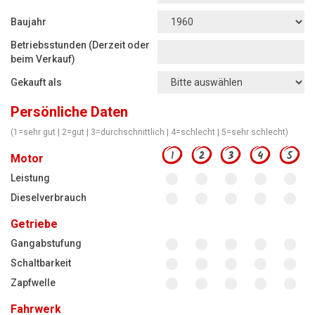
Motorsägen
Baujahr
Hoflader
Betriebsstunden (Derzeit oder
Freischneider
beim Verkauf)
Gekauft als
Jetzt Bewerten
Persönliche Daten
(1=sehr gut | 2=gut | 3=durchschnittlich | 4=schlecht | 5=sehr schlecht)
1
2
3
4
5
Motor
Leistung
Dieselverbrauch
Getriebe
Gangabstufung
Schaltbarkeit
Zapfwelle
Fahrwerk