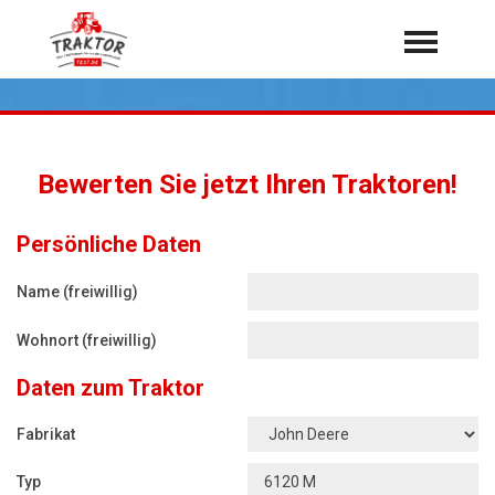
Home
Traktoren
Über 7.000 Testberichte
Bewerten Sie jetzt Ihren Traktoren!
Mähdrescher
Feldhäcksler
aus der Landwirtschaft
Persönliche Daten
Rundballenpressen
Name (freiwillig)
Großpackenpressen
Wohnort (freiwillig)
Teleskoplader
Daten zum Traktor
Hoflader
Radlader
Fabrikat
Rasentraktoren
Typ