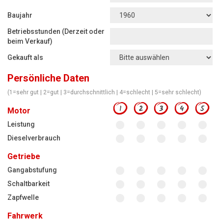
Motorsägen
Baujahr
Hoflader
Betriebsstunden (Derzeit oder
Freischneider
beim Verkauf)
Gekauft als
Jetzt Bewerten
Persönliche Daten
(1=sehr gut | 2=gut | 3=durchschnittlich | 4=schlecht | 5=sehr schlecht)
1
2
3
4
5
Motor
Leistung
Dieselverbrauch
Getriebe
Gangabstufung
Schaltbarkeit
Zapfwelle
Fahrwerk