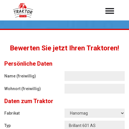
Home
Traktoren
Über 7.000 Testberichte
Bewerten Sie jetzt Ihren Traktoren!
Mähdrescher
Feldhäcksler
aus der Landwirtschaft
Persönliche Daten
Rundballenpressen
Name (freiwillig)
Großpackenpressen
Wohnort (freiwillig)
Teleskoplader
Daten zum Traktor
Hoflader
Radlader
Fabrikat
Rasentraktoren
Typ