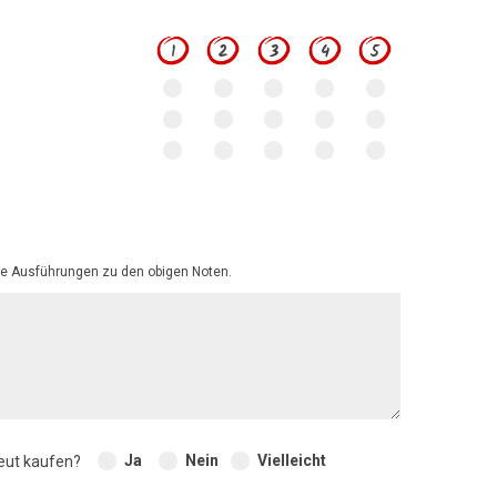
1
2
3
4
5
e Ausführungen zu den obigen Noten.
Ja
Nein
Vielleicht
eut kaufen?