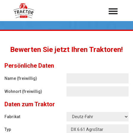
Home
Traktoren
Über 7.000 Testberichte
Bewerten Sie jetzt Ihren Traktoren!
Mähdrescher
Feldhäcksler
aus der Landwirtschaft
Persönliche Daten
Rundballenpressen
Name (freiwillig)
Großpackenpressen
Wohnort (freiwillig)
Teleskoplader
Daten zum Traktor
Hoflader
Radlader
Fabrikat
Rasentraktoren
Typ