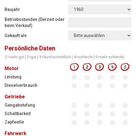
Motorsägen
Baujahr
Hoflader
Betriebsstunden (Derzeit oder
Freischneider
beim Verkauf)
Gekauft als
Jetzt Bewerten
Persönliche Daten
(1=sehr gut | 2=gut | 3=durchschnittlich | 4=schlecht | 5=sehr schlecht)
1
2
3
4
5
Motor
Leistung
Dieselverbrauch
Getriebe
Gangabstufung
Schaltbarkeit
Zapfwelle
Fahrwerk