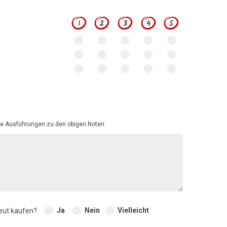
1
2
3
4
5
e Ausführungen zu den obigen Noten.
Ja
Nein
Vielleicht
eut kaufen?