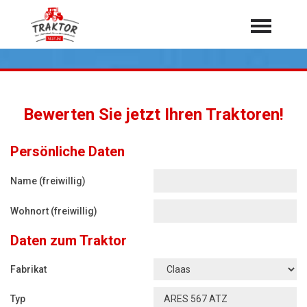
Home
Traktoren
Über 7.000 Testberichte
Bewerten Sie jetzt Ihren Traktoren!
Mähdrescher
Feldhäcksler
aus der Landwirtschaft
Persönliche Daten
Rundballenpressen
Name (freiwillig)
Großpackenpressen
Wohnort (freiwillig)
Teleskoplader
Daten zum Traktor
Hoflader
Radlader
Fabrikat
Rasentraktoren
Typ