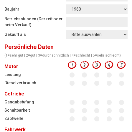
Motorsägen
Baujahr
Hoflader
Betriebsstunden (Derzeit oder
Freischneider
beim Verkauf)
Gekauft als
Jetzt Bewerten
Persönliche Daten
(1=sehr gut | 2=gut | 3=durchschnittlich | 4=schlecht | 5=sehr schlecht)
1
2
3
4
5
Motor
Leistung
Dieselverbrauch
Getriebe
Gangabstufung
Schaltbarkeit
Zapfwelle
Fahrwerk