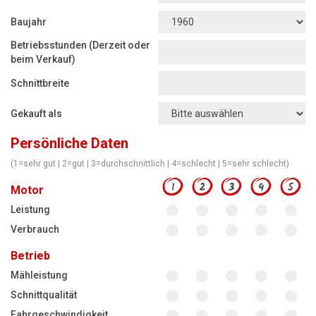
Motorsägen
Baujahr
Hoflader
Betriebsstunden (Derzeit oder
Freischneider
beim Verkauf)
Jetzt Bewerten
Schnittbreite
Gekauft als
Persönliche Daten
(1=sehr gut | 2=gut | 3=durchschnittlich | 4=schlecht | 5=sehr schlecht)
1
2
3
4
5
Motor
Leistung
Verbrauch
Betrieb
Mähleistung
Schnittqualität
Fahrgeschwindigkeit