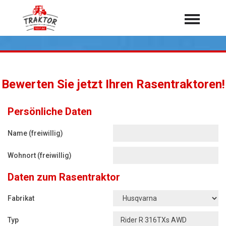
Home
Traktoren
Über 7.000 Testberichte
Bewerten Sie jetzt Ihren Rasentraktoren!
Mähdrescher
Feldhäcksler
aus der Landwirtschaft
Persönliche Daten
Rundballenpressen
Name (freiwillig)
Großpackenpressen
Wohnort (freiwillig)
Teleskoplader
Daten zum Rasentraktor
Hoflader
Radlader
Fabrikat
Rasentraktoren
Typ