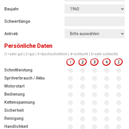
Motorsägen
Baujahr
Hoflader
Schwertlänge
Freischneider
Antrieb
Jetzt Bewerten
Persönliche Daten
(1=sehr gut | 2=gut | 3=durchschnittlich | 4=schlecht | 5=sehr schlecht)
1
2
3
4
5
Schnittleistung
Spritverbrauch / Akku
Motorstart
Bedienung
Kettenspannung
Sicherheit
Reinigung
Handlichkeit