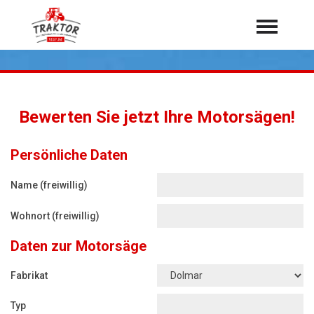
Home
Traktoren
Über 7.000 Testberichte
Bewerten Sie jetzt Ihre Motorsägen!
Mähdrescher
Feldhäcksler
aus der Landwirtschaft
Persönliche Daten
Rundballenpressen
Name (freiwillig)
Großpackenpressen
Wohnort (freiwillig)
Teleskoplader
Daten zur Motorsäge
Hoflader
Radlader
Fabrikat
Rasentraktoren
Typ