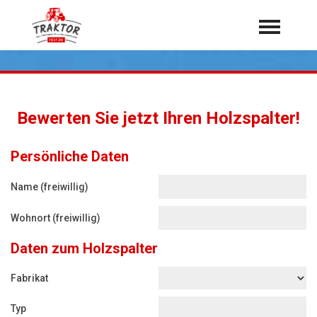
Home
Traktoren
Über 7.000 Testberichte
Bewerten Sie jetzt Ihren Holzspalter!
Mähdrescher
Feldhäcksler
aus der Landwirtschaft
Persönliche Daten
Rundballenpressen
Name (freiwillig)
Großpackenpressen
Wohnort (freiwillig)
Teleskoplader
Daten zum Holzspalter
Hoflader
Radlader
Fabrikat
Rasentraktoren
Typ