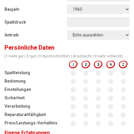
Motorsägen
Baujahr
Hoflader
Spaltdruck
Freischneider
Antrieb
Jetzt Bewerten
Persönliche Daten
(1=sehr gut | 2=gut | 3=durchschnittlich | 4=schlecht | 5=sehr schlecht)
1
2
3
4
5
Spaltleistung
Bedienung
Einstellungen
Sicherheit
Verarbeitung
Reparaturanfälligkeit
Preis/Leistungs-Verhältnis
Eigene Erfahrungen