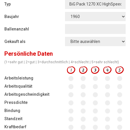
Motorsägen
Typ
Hoflader
Baujahr
Freischneider
Ballenanzahl
Jetzt Bewerten
Gekauft als
Persönliche Daten
(1=sehr gut | 2=gut | 3=durchschnittlich | 4=schlecht | 5=sehr schlecht)
1
2
3
4
5
Arbeitsleistung
Arbeitsqualität
Arbeitsgeschwindigkeit
Pressdichte
Bindung
Standzeit
Kraftbedarf