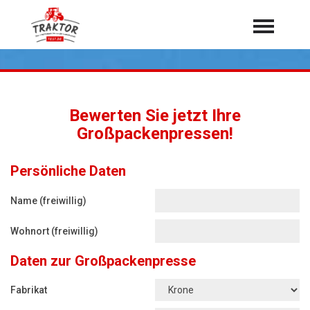
Home
Traktoren
Über 7.000 Testberichte
Bewerten Sie jetzt Ihre
Mähdrescher
Großpackenpressen!
Feldhäcksler
aus der Landwirtschaft
Persönliche Daten
Rundballenpressen
Großpackenpressen
Name (freiwillig)
Teleskoplader
Wohnort (freiwillig)
Hoflader
Daten zur Großpackenpresse
Radlader
Fabrikat
Rasentraktoren