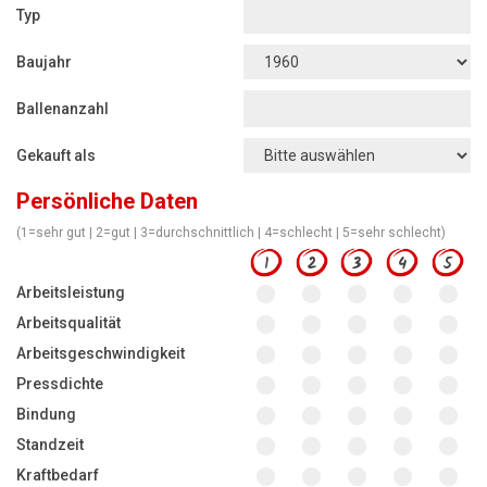
Motorsägen
Typ
Hoflader
Baujahr
Freischneider
Ballenanzahl
Jetzt Bewerten
Gekauft als
Persönliche Daten
(1=sehr gut | 2=gut | 3=durchschnittlich | 4=schlecht | 5=sehr schlecht)
1
2
3
4
5
Arbeitsleistung
Arbeitsqualität
Arbeitsgeschwindigkeit
Pressdichte
Bindung
Standzeit
Kraftbedarf