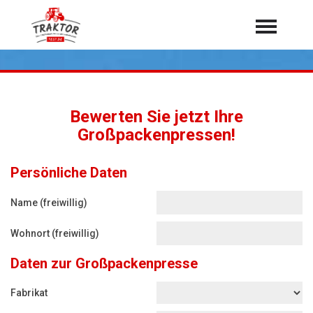
Home
Traktoren
Über 7.000 Testberichte
Bewerten Sie jetzt Ihre
Mähdrescher
Großpackenpressen!
Feldhäcksler
aus der Landwirtschaft
Persönliche Daten
Rundballenpressen
Großpackenpressen
Name (freiwillig)
Teleskoplader
Wohnort (freiwillig)
Hoflader
Daten zur Großpackenpresse
Radlader
Fabrikat
Rasentraktoren