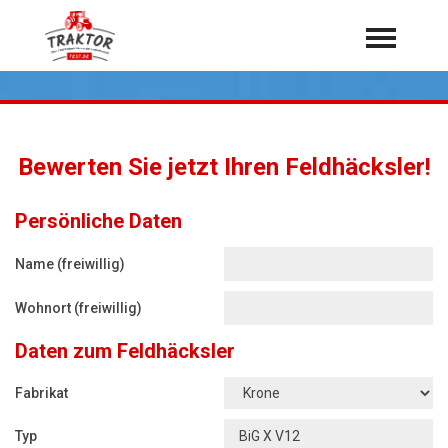
Home
Traktoren
Über 7.000 Testberichte
Bewerten Sie jetzt Ihren Feldhäcksler!
Mähdrescher
Feldhäcksler
aus der Landwirtschaft
Persönliche Daten
Rundballenpressen
Name (freiwillig)
Großpackenpressen
Wohnort (freiwillig)
Teleskoplader
Daten zum Feldhäcksler
Hoflader
Radlader
Fabrikat
Rasentraktoren
Typ